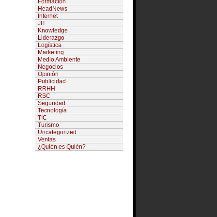
Formación
HeadNews
Internet
JIT
Knowledge
Liderazgo
Logística
Marketing
Medio Ambiente
Negocios
Opinión
Publicidad
RRHH
RSC
Seguridad
Tecnología
TIC
Turismo
Uncategorized
Ventas
¿Quién es Quién?