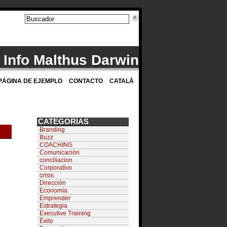
Info Malthus Darwin
PÁGINA DE EJEMPLO
CONTACTO
CATALÀ
CATEGORÍAS
Branding
Buzz
COACHING
Comunicación
conciliacion
Corporativo
crisis
Dirección
Economía
Emprender
Estrategia
Executive Training
Éxito