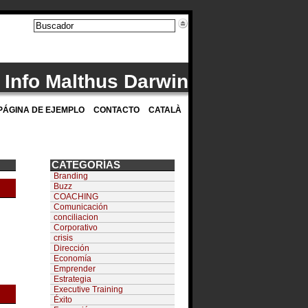
Info Malthus Darwin
PÁGINA DE EJEMPLO
CONTACTO
CATALÀ
CATEGORÍAS
Branding
Buzz
COACHING
Comunicación
conciliacion
Corporativo
crisis
Dirección
Economía
Emprender
Estrategia
Executive Training
Éxito