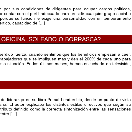
 por sus condiciones de dirigentes para ocupar cargos políticos,
r contar con el perfil adecuado para presidir cualquier grupo social o
, porque su función le exige una personalidad con un temperamento
ertido, capacidad de […]
 OFICINA, SOLEADO O BORRASCA?
perdido fuerza, cuando sentimos que los beneficios empiezan a caer,
trabajadores que se impliquen más y den el 200% de cada uno para
esta situación. En los últimos meses, hemos escuchado en televisión,
de liderazgo en su libro Primal Leadership, desde un punto de vista
a. El autor explicaba los distintos estilos directivos que según su
atributo definido como la correcta sintonización entre las sensaciones
entro […]