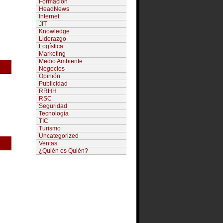
Formación
HeadNews
Internet
JIT
Knowledge
Liderazgo
Logística
Marketing
Medio Ambiente
Negocios
Opinión
Publicidad
RRHH
RSC
Seguridad
Tecnología
TIC
Turismo
Uncategorized
Ventas
¿Quién es Quién?