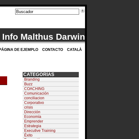
Info Malthus Darwin
PÁGINA DE EJEMPLO
CONTACTO
CATALÀ
CATEGORÍAS
Branding
Buzz
COACHING
Comunicación
conciliacion
Corporativo
crisis
Dirección
Economía
Emprender
Estrategia
Executive Training
Éxito