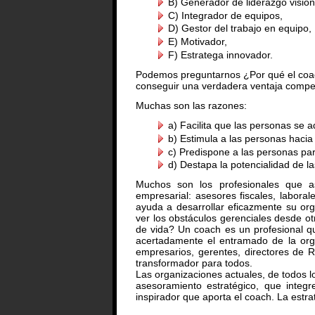
B) Generador de liderazgo visiona
C) Integrador de equipos,
D) Gestor del trabajo en equipo,
E) Motivador,
F) Estratega innovador.
Podemos preguntarnos ¿Por qué el coac
conseguir una verdadera ventaja compet
Muchas son las razones:
a) Facilita que las personas se 
b) Estimula a las personas hacia
c) Predispone a las personas par
d) Destapa la potencialidad de l
Muchos son los profesionales que a
empresarial: asesores fiscales, laboral
ayuda a desarrollar eficazmente su org
ver los obstáculos gerenciales desde otr
de vida? Un coach es un profesional q
acertadamente el entramado de la org
empresarios, gerentes, directores de
transformador para todos.
Las organizaciones actuales, de todos l
asesoramiento estratégico, que integr
inspirador que aporta el coach. La estr