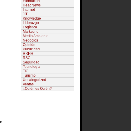
Formación
HeadNews
Internet
JIT
Knowledge
Liderazgo
Logística
Marketing
Medio Ambiente
Negocios
Opinión
Publicidad
RRHH
RSC
Seguridad
Tecnología
TIC
Turismo
Uncategorized
Ventas
¿Quién es Quién?
ue