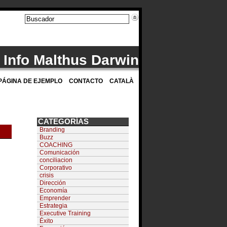
Info Malthus Darwin
PÁGINA DE EJEMPLO
CONTACTO
CATALÀ
CATEGORÍAS
Branding
Buzz
COACHING
Comunicación
conciliacion
Corporativo
crisis
Dirección
Economía
Emprender
Estrategia
Executive Training
Éxito