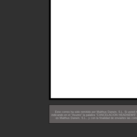
Este correo ha sido remitido por Malthus Darwin, S.L. Si usted
indicando en el "Asunto" la palabra "CANCELACION HEADNEWS". En
es Malthus Darwin, S.L., y con la finalidad de enviarles las co