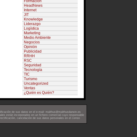
Formación
HeadNews
Internet
JIT
Knowledge
Liderazgo
Logística
Marketing
Medio Ambiente
Negocios
Opinión
Publicidad
RRHH
RSC
Seguridad
Tecnología
TIC
Turismo
Uncategorized
Ventas
¿Quién es Quién?
ificación
de sus datos en el e-mail: malthus@malthusdarwin.es
es están incorporados en un fichero comercial cuyo responsable
rectificación, cancelación de sus datos personales en el correo