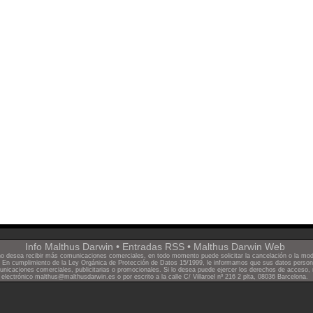
Info Malthus Darwin
•
Entradas RSS
•
Malthus Darwin Web
 no desea recibir más comunicaciones comerciales, en todo momento puede solicitar la
cancelación
o la
mod
 cumplimiento de la Ley Orgánica de Protección de Datos 15/1999, le informamos que sus datos personal
municaciones comerciales, publicitarias o promocionales. Si lo desea puede ejercer los derechos de acceso, 
electrónico malthus@malthusdarwin.es o por escrito a la calle C/ Villaroel nº 216 2 plta, 08036 Barcelona.